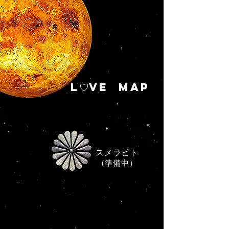
L♡VE MAP
スメラビト
​（準備中）