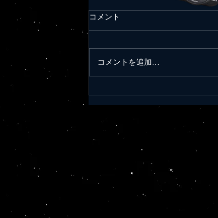
ピカイチにっぽん！令和元年
コメント
9/20ニュース
今日もサイコーにっぽん！実に誇
らしい！素晴らしい！ ◆コマ
コメントを追加…
ツ、アフリカに新工場@9/20日経
新聞 コマツがアフリカ市場の開
拓を急ぐ。2020年6月に南アフリ
カで建設・鉱山機械の補修工場を
新設する。収益率の高い鉱山機械
の拡販につなげるほか、現地の中
国資本の鉱山会社などへの営業...