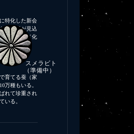
に特化した新会
ら、成長が見込
ムのクラウド化
スメラビト
​（準備中）
で育てる蚕（家
10万種もいる。
ばれて珍重され
ている。