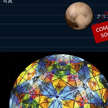
​写真
ピカイチにっぽん！令和元年
ピカ
9/14ニュース
9/1
​ク
今日もサイコーにっぽん！実に誇
今日
らしい！ ◆天皇陛下、コソボ大
晴ら
統領と会見@9/14日経新聞 天皇陛
る！
下は13日、来日中のコソボのサチ
が世
大統領と皇居・宮殿「竹の間」で
大学
会見された。2019年は日本とコソ
究セ
ボの外交関係樹立10周年にあた
をリ
る。サチ大統領は首相として来日
テム
した14年にも、皇太子...
者が