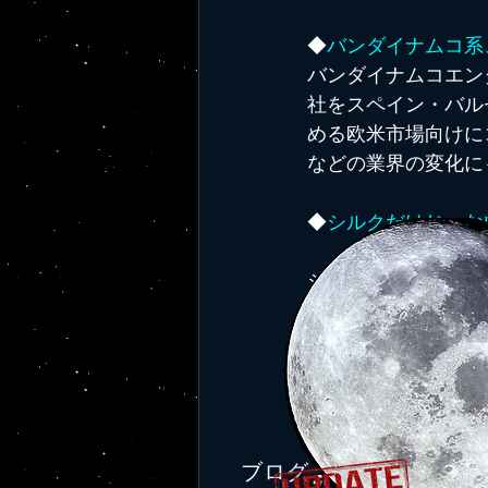
◆
バンダイナムコ系
バンダイナムコエン
社をスペイン・バル
める欧米市場向けに
などの業界の変化に
◆
シルクだけじゃな
シルクといえば、白
蚕（かさん））のほ
野外の蚕なので「野
る。私はその一種を
ピカイチにっぽん！
ブログ