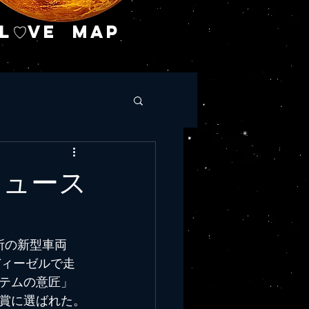
L♡VE MAP
ニュース
所の新型車両
ディーゼルで走
テムの意匠」
明賞に選ばれた。