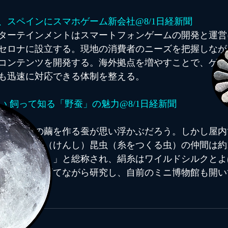
、スペインにスマホゲーム新会社@8/1日経新聞
ターテインメントはスマートフォンゲームの開発と運営
セロナに設立する。現地の消費者のニーズを把握しなが
コンテンツを開発する。海外拠点を増やすことで、ゲー
も迅速に対応できる体制を整える。
い 飼って知る「野蚕」の魅力@8/1日経新聞
い楕円体の繭を作る蚕が思い浮かぶだろう。しかし屋内
かに、絹糸（けんし）昆虫（糸をつくる虫）の仲間は約
蚕（やさん）」と総称され、絹糸はワイルドシルクとよ
東京都内で育てながら研究し、自前のミニ博物館も開い