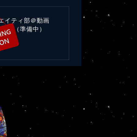
イチにっぽん！令和元年
3ニュース
リエイティ部＠動画
（準備中）
もサイコーにっぽん！実に素
しい！誇らしい！偉大すぎ
 ◆光合成を即時計測 愛媛大
界初＠9/13日本農業新聞 愛媛
社会連携推進機構植物工場研
ンターは９日、作物の光合成
アルタイムで計測できるシス
を開発したと発表した。生産
活用できるシステム開発の...