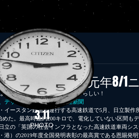
ブログ３６５
19年8月1日
読了時間: 2分
にっぽん！令和元年8/1
ぽん！我が国は誇らしい！実に誇らしい！
、デザインに発明賞@8/1日経新聞
・イースタン鉄道が運行する高速鉄道で5月、日立製作
3.11
り始めた。最高時速約200キロで、電化していない区間も
PHOTO
日立の「英国の社会インフラとなった高速鉄道車両シス
・港）の2019年度全国発明表彰の最高賞である恩賜発