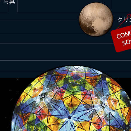
​写真
​ク
ピカイチにっぽん！令和元年
ピカ
9/14ニュース
9/1
今日もサイコーにっぽん！実に誇
今日
らしい！ ◆天皇陛下、コソボ大
晴ら
統領と会見@9/14日経新聞 天皇陛
る！
下は13日、来日中のコソボのサチ
が世
大統領と皇居・宮殿「竹の間」で
大学
会見された。2019年は日本とコソ
究セ
ボの外交関係樹立10周年にあた
をリ
る。サチ大統領は首相として来日
テム
した14年にも、皇太子...
者が