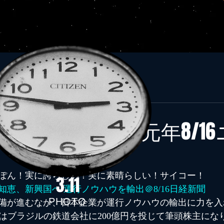
ブログ３６５
19年8月16日
読了時間: 2分
にっぽん！令和元年8/16
ぽん！実に誇らしい！実に素晴らしい！サイコー！
3.11
恵、新興国へ 運行ノウハウを輸出＠8/16日経新聞
PHOTO
備が進むなか、日本企業が運行ノウハウの輸出に力を入
どはブラジルの鉄道会社に200億円を投じて筆頭株主にな