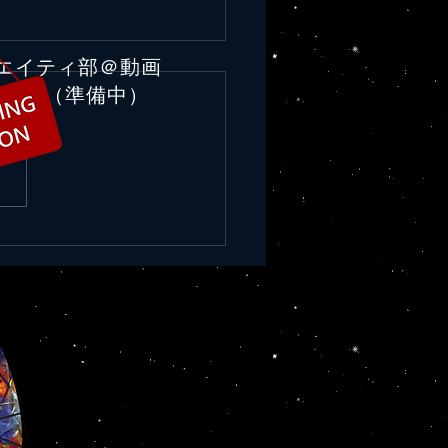
リエイティ部＠動画
イチにっぽん！令和元年
（準備中）
3ニュース
もサイコーにっぽん！実に素
しい！誇らしい！偉大すぎ
 ◆光合成を即時計測 愛媛大
界初＠9/13日本農業新聞 愛媛
社会連携推進機構植物工場研
ンターは９日、作物の光合成
アルタイムで計測できるシス
を開発したと発表した。生産
活用できるシステム開発の...