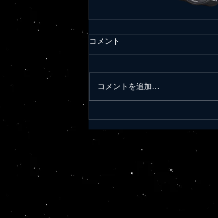
ピカイチにっぽん！令和元年
コメント
9/20ニュース
今日もサイコーにっぽん！実に誇
らしい！素晴らしい！ ◆コマ
コメントを追加…
ツ、アフリカに新工場@9/20日経
新聞 コマツがアフリカ市場の開
拓を急ぐ。2020年6月に南アフリ
カで建設・鉱山機械の補修工場を
新設する。収益率の高い鉱山機械
の拡販につなげるほか、現地の中
国資本の鉱山会社などへの営業...