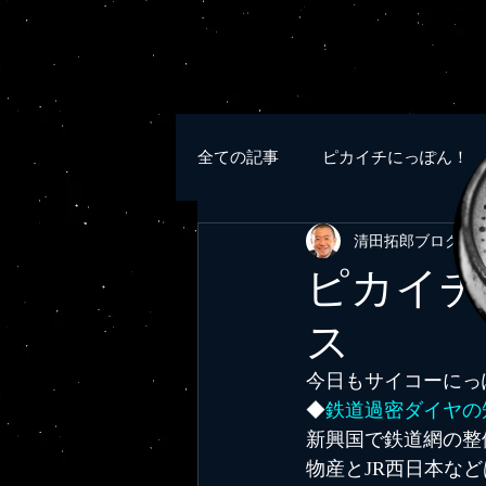
全ての記事
ピカイチにっぽん！
清田拓郎ブログ
20
ピカイチ
ス
今日もサイコーにっ
◆
鉄道過密ダイヤの知
新興国で鉄道網の整
物産とJR西日本な