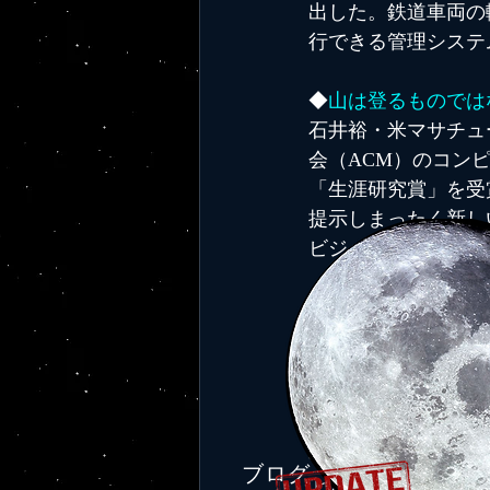
出した。鉄道車両の
行できる管理システ
◆
山は登るものではな
石井裕・米マサチュ
会（ACM）のコン
「生涯研究賞」を受
提示しまったく新し
ビジョンこそ大事だ
◆
アステラスなど4社
アステラス製薬など
てもらう仕組みの導
が対象だ。今後も海
不可欠と判断した。
ブログ
ピカイチにっぽん！