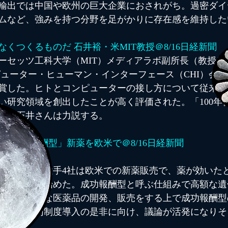
輸出では中国や欧州の巨大企業におされがち。過密ダイ
ムなど、強みを持つ分野を足がかりに存在感を維持した
くつくるものだ 石井裕・米MIT教授＠8/16日経新聞
ーセッツ工科大学（MIT）メディアラボ副所長（教授）
ピューター・ヒューマン・インターフェース（CHI）会
賞した。ヒトとコンピューターの接し方について従来に
い研究領域を創出したことが高く評価された。「100年
」と石井さんは力説する。
「成功報酬型」新薬を欧米で＠8/16日経新聞
国内の製薬大手4社は欧米での新薬販売で、薬が効いた
入や検討を始めた。成功報酬型と呼ぶ仕組みで高額な遺
外で革新的な医薬品の開発、販売をする上で成功報酬型
日本でも同制度導入の是非に向け、議論が活発になりそ