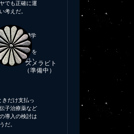
ヤでも正確に運
い考えだ。
が米国計算機学
議で最も著名な
ないビジョンを
後にも廃れない
スメラビト
​（準備中）
ときだけ支払っ
伝子治療薬など
の導入の検討は
うだ。