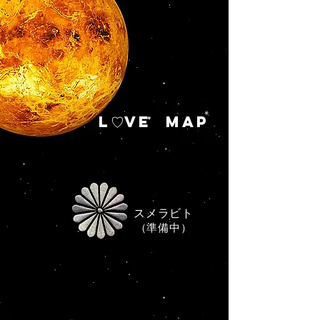
L♡VE MAP
スメラビト
​（準備中）