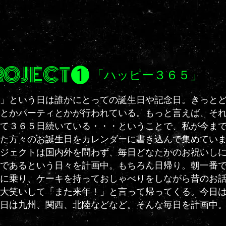
ROJECT❶
「ハッピー３６５」
日」という日は誰かにとっての誕生日や記念日。きっと
とかパーティとかが行われている。もっと言えば、そ
て３６５日続いている・・・ということで、私が今ま
た方々のお誕生日をカレンダーに書き込んで集めてい
ジェクトは国内外を問わず、毎日どなたかのお祝いし
であるという日々を計画中。もちろん日帰り。朝一番
に乗り、ケーキを持っておしゃべりをしながら昔のお
大笑いして「また来年！」と言って帰ってくる。今日
日は九州、関西、北陸などなど。そんな毎日を計画中