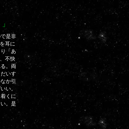
ト」
ので是非
」を耳に
まり「あ
と、不快
れる。両
「だいす
かなか引
ばいい。
ち着くに
ない。是