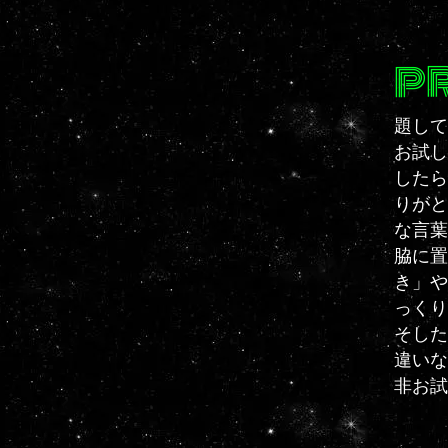
P
​題し
お試し
したら
りがと
な言葉
脇に置
き」や
っくり
そした
違いな
非お試