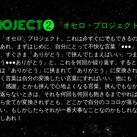
ROJECT❷
「
オセロ・プロジェク
て「オセロ」プロジェクト。これは今すぐにでもできる
あれ。まずはじめに、自分にとって不快な言葉「●●●
、すぐさま「ありがとう」で挟んでしまえばいい。つ
う●●●ありがとう」と。これを何回か繰り返す。する
は「ありがとう」に挟まれて「ありがとう」に変換さ
く言葉は自分の変換したい言葉にすればいい。他にも
「感謝」とかも挟んで心地よくなる言葉。挟んでもな
返らないときは、それを何回も何回も飽きるまでやれ
ら全てが変換されずとも、どこかで自分のココロが落
い。もしかしたらそれが一番大事なことなのかもしれ
しあれ！