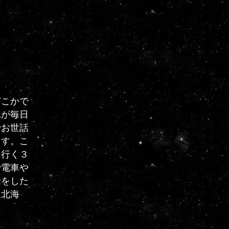
どこかで
れが毎日
でお世話
ます。こ
に行く３
で電車や
話をした
は北海
。