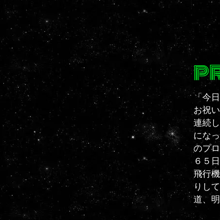
P
「​今
お祝い
連続し
になっ
のプロ
６５日
飛行機
りして
道、明