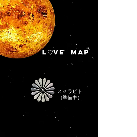
L♡VE MAP
スメラビト
​（準備中）