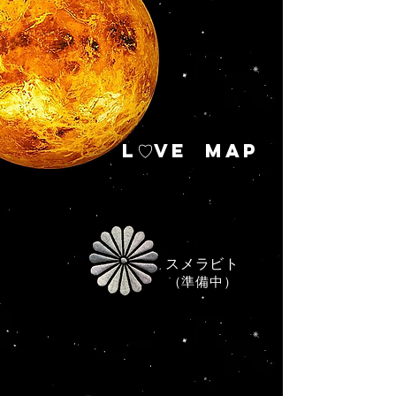
L♡VE MAP
スメラビト
​（準備中）